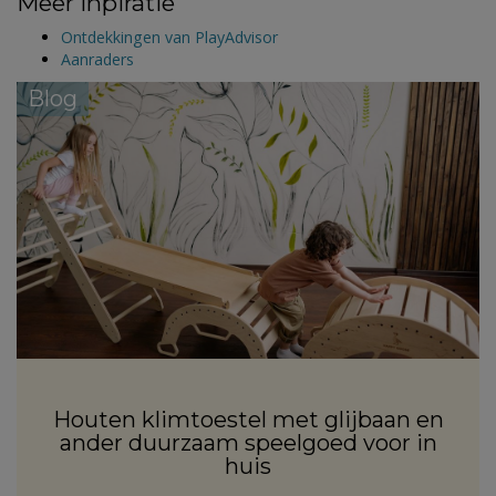
Meer inpiratie
Ontdekkingen van PlayAdvisor
Aanraders
Blog
Houten klimtoestel met glijbaan en
ander duurzaam speelgoed voor in
huis