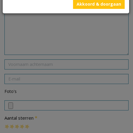
Akkoord & doorgaan
Foto's
*
Aantal sterren