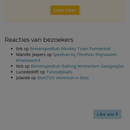
Lees meer
Reacties van bezoekers
Erik
op
Binnenspeeltuin Monkey Town Purmerend
Marielle Jaspers
op
Speeltuin bij Theehuis Rhijnauwen
Amelisweerd
Kick
op
Binnenspeeltuin Ballorig Amsterdam Gaasperplas
Luciededelft
op
Tunesiëplaats
Jolanda
op
BestZOO dierentuin in Best
Like ons