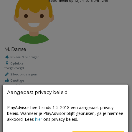
Beoordeeld op 12 juni 2015 om 12:45
M. Danse
Niveau
1
bijdrager
0
plekken
toegevoegd
2
beoordelingen
0
nuttige
beoordelingen
Aangepast privacy beleid
PlayAdvisor heeft sinds 1-5-2018 een aangepast privacy
Schrijf een beoordeling
beleid. Wanneer je PlayAdvisor blijft gebruiken, ga je hiermee
akkoord. Lees
hier
ons privacy beleid.
Je e-mailadres wordt niet gepubliceerd.
Vereiste velden zijn
gemarkeerd met
*