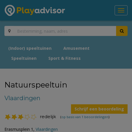
Toggl
navig
(Indoor) speeltuinen
Amusement
Speeltuinen
Sport & Fitness
Natuurspeeltuin
Vlaardingen
Schrijf een beoordeling
redelijk
(
op basis van 1 beoordelingen
)
Erasmusplein 1,
Vlaardingen