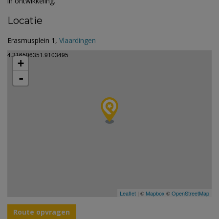
in ontwikkeling.
Locatie
Erasmusplein 1,
Vlaardingen
4.316506351.9103495
+
-
Leaflet
| ©
Mapbox
©
OpenStreetMap
Route opvragen