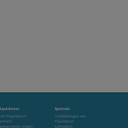
layAdvisor
Specials
ver PlayAdvisor
Ontdekkingen van
artners
PlayAdvisor
eelgestelde vragen
Aanraders