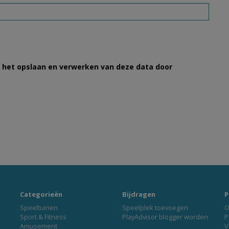
et het opslaan en verwerken van deze data door
Categorieën
Bijdragen
P
Speeltuinen
Speelplek toevoegen
O
Sport & Fitness
PlayAdvisor blogger worden
P
Amusement
V