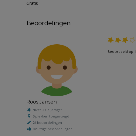
Gratis
Beoordelingen
Beoordeeld op 13
Roos Jansen
Niveau
1
bijdrager
0
plekken toegevoegd
24
beoordelingen
0
nuttige beoordelingen