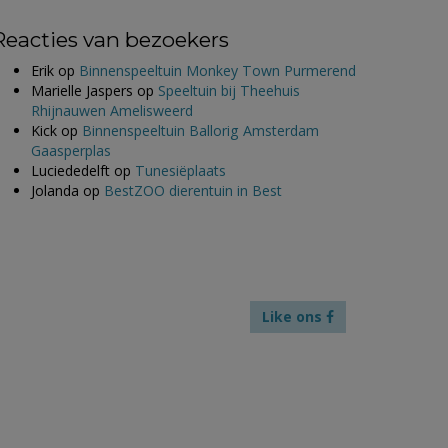
Reacties van bezoekers
Erik
op
Binnenspeeltuin Monkey Town Purmerend
Marielle Jaspers
op
Speeltuin bij Theehuis
Rhijnauwen Amelisweerd
Kick
op
Binnenspeeltuin Ballorig Amsterdam
Gaasperplas
Luciededelft
op
Tunesiëplaats
Jolanda
op
BestZOO dierentuin in Best
Like ons