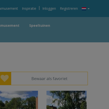
|
Amusement
Inspiratie
Inloggen
Registreren
Amusement
Speeltuinen
Bewaar als favoriet