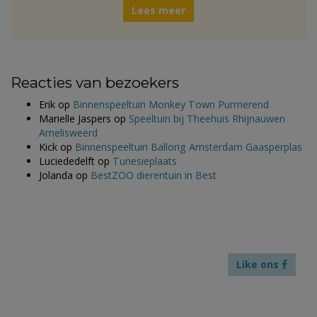
Lees meer
Reacties van bezoekers
Erik
op
Binnenspeeltuin Monkey Town Purmerend
Marielle Jaspers
op
Speeltuin bij Theehuis Rhijnauwen
Amelisweerd
Kick
op
Binnenspeeltuin Ballorig Amsterdam Gaasperplas
Luciededelft
op
Tunesiëplaats
Jolanda
op
BestZOO dierentuin in Best
Like ons