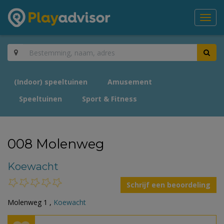
Toggl
navig
(Indoor) speeltuinen
Amusement
Speeltuinen
Sport & Fitness
008 Molenweg
Koewacht
Schrijf een beoordeling
Molenweg 1 ,
Koewacht