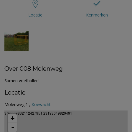
Locatie
Kenmerken
Over 008 Molenweg
Samen voetballen!
Locatie
Molenweg 1 ,
Koewacht
3.96559832112427951.23193049820491
+
-