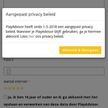
Aangepast privacy beleid
PlayAdvisor heeft sinds 1-5-2018 een aangepast privacy
beleid. Wanneer je PlayAdvisor blijft gebruiken, ga je hiermee
akkoord. Lees
hier
ons privacy beleid.
Akkoord & doorgaan
Foto's
*
Aantal sterren
Ja, ik ben 16 jaar of ouder en ik ga akkoord met het
opslaan en verwerken van deze data door PlayAdvisor.