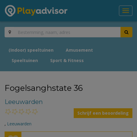
Toggl
navig
(Indoor) speeltuinen
Amusement
Speeltuinen
Sport & Fitness
Fogelsanghstate 36
Leeuwarden
Schrijf een beoordeling
,
Leeuwarden