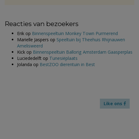
Reacties van bezoekers
Erik
op
Binnenspeeltuin Monkey Town Purmerend
Marielle Jaspers
op
Speeltuin bij Theehuis Rhijnauwen
Amelisweerd
Kick
op
Binnenspeeltuin Ballorig Amsterdam Gaasperplas
Luciededelft
op
Tunesiëplaats
Jolanda
op
BestZOO dierentuin in Best
Like ons