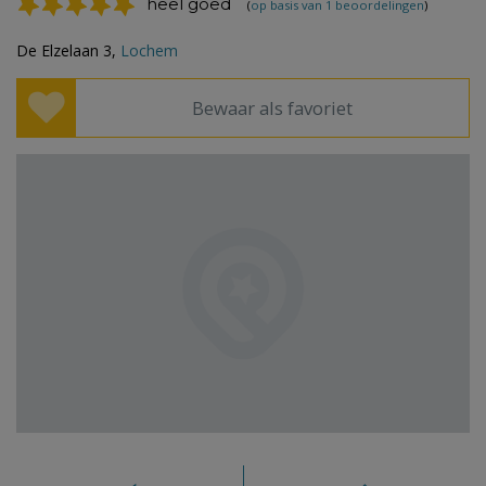
heel goed
(
op basis van 1 beoordelingen
)
De Elzelaan 3,
Lochem
Bewaar als favoriet