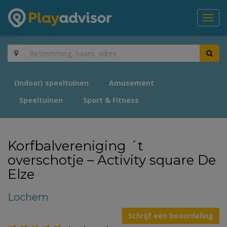
Toggl
navig
(Indoor) speeltuinen
Amusement
Speeltuinen
Sport & Fitness
Korfbalvereniging ´t
overschotje – Activity square De
Elze
Lochem
Schrijf een beoordeling