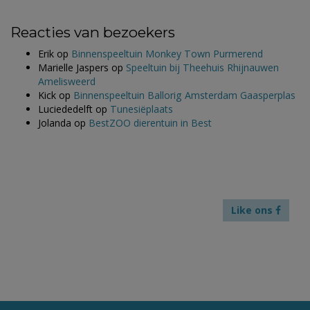
Reacties van bezoekers
Erik
op
Binnenspeeltuin Monkey Town Purmerend
Marielle Jaspers
op
Speeltuin bij Theehuis Rhijnauwen
Amelisweerd
Kick
op
Binnenspeeltuin Ballorig Amsterdam Gaasperplas
Luciededelft
op
Tunesiëplaats
Jolanda
op
BestZOO dierentuin in Best
Like ons