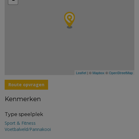
Leaflet
| ©
Mapbox
©
OpenStreetMap
Route opvragen
Kenmerken
Type speelplek
Sport & Fitness
Voetbalveld/Pannakooi