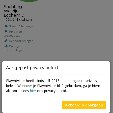
Stichting
Welzijn
Lochem &
JOGG Lochem
Niveau
1
bijdrager
0
plekken
toegevoegd
55
beoordelingen
2
nuttige
beoordelingen
Aangepast privacy beleid
Schrijf een beoordeling
PlayAdvisor heeft sinds 1-5-2018 een aangepast privacy
Je e-mailadres wordt niet gepubliceerd.
Vereiste velden zijn
beleid. Wanneer je PlayAdvisor blijft gebruiken, ga je hiermee
gemarkeerd met
*
akkoord. Lees
hier
ons privacy beleid.
Akkoord & doorgaan