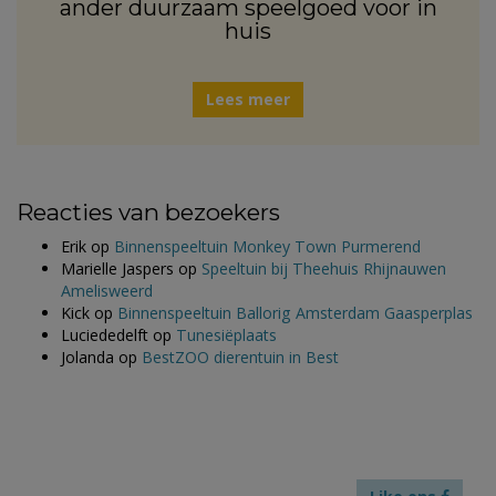
ander duurzaam speelgoed voor in
huis
Lees meer
Reacties van bezoekers
Erik
op
Binnenspeeltuin Monkey Town Purmerend
Marielle Jaspers
op
Speeltuin bij Theehuis Rhijnauwen
Amelisweerd
Kick
op
Binnenspeeltuin Ballorig Amsterdam Gaasperplas
Luciededelft
op
Tunesiëplaats
Jolanda
op
BestZOO dierentuin in Best