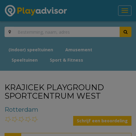
Toggl
navig
(Indoor) speeltuinen
Amusement
Speeltuinen
Sport & Fitness
KRAJICEK PLAYGROUND
SPORTCENTRUM WEST
Rotterdam
Schrijf een beoordeling