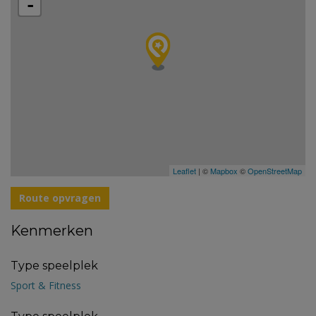
-
Leaflet
| ©
Mapbox
©
OpenStreetMap
Route opvragen
Kenmerken
Type speelplek
Sport & Fitness