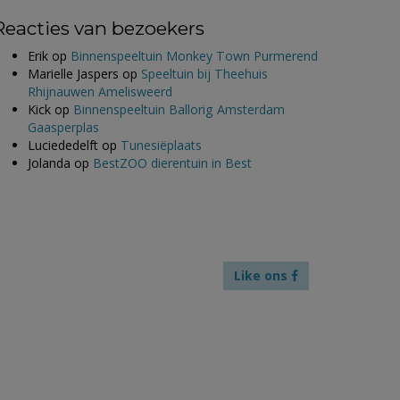
Reacties van bezoekers
Erik
op
Binnenspeeltuin Monkey Town Purmerend
Marielle Jaspers
op
Speeltuin bij Theehuis
Rhijnauwen Amelisweerd
Kick
op
Binnenspeeltuin Ballorig Amsterdam
Gaasperplas
Luciededelft
op
Tunesiëplaats
Jolanda
op
BestZOO dierentuin in Best
Like ons