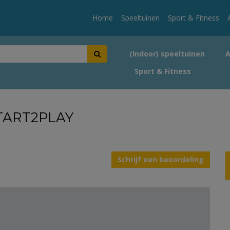
Home
Speeltuinen
Sport & Fitness
(Indoor) speeltuinen
Sport & Fitness
TART2PLAY
Schrijf een beoordeling