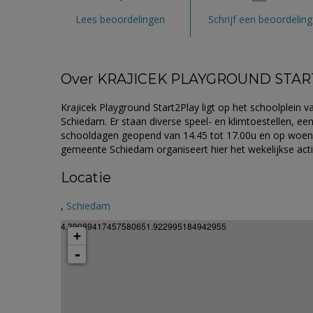
Lees beoordelingen
Schrijf een beoordeling
Over KRAJICEK PLAYGROUND STAR
Krajicek Playground Start2Play ligt op het schoolplein 
Schiedam. Er staan diverse speel- en klimtoestellen, een
schooldagen geopend van 14.45 tot 17.00u en op woens
gemeente Schiedam organiseert hier het wekelijkse act
Locatie
,
Schiedam
4.39089417457580651.922995184942955
+
-