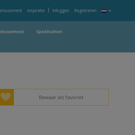
|
Amusement
Inspiratie
Inloggen
Registreren
Amusement
Speeltuinen
Bewaar als favoriet