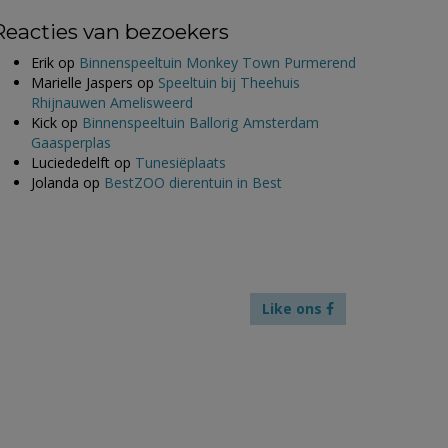
Reacties van bezoekers
Erik
op
Binnenspeeltuin Monkey Town Purmerend
Marielle Jaspers
op
Speeltuin bij Theehuis
Rhijnauwen Amelisweerd
Kick
op
Binnenspeeltuin Ballorig Amsterdam
Gaasperplas
Luciededelft
op
Tunesiëplaats
Jolanda
op
BestZOO dierentuin in Best
Like ons