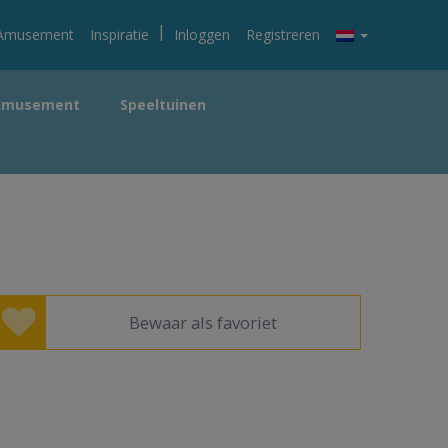
|
Amusement
Inspiratie
Inloggen
Registreren
Amusement
Speeltuinen
Bewaar als favoriet