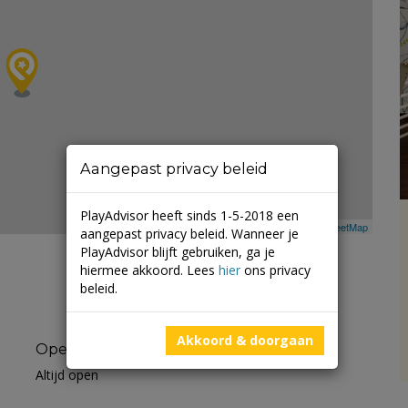
Aangepast privacy beleid
PlayAdvisor heeft sinds 1-5-2018 een
Leaflet
| ©
Mapbox
©
OpenStreetMap
aangepast privacy beleid. Wanneer je
PlayAdvisor blijft gebruiken, ga je
hiermee akkoord. Lees
hier
ons privacy
beleid.
Akkoord & doorgaan
Openingstijden
Altijd open