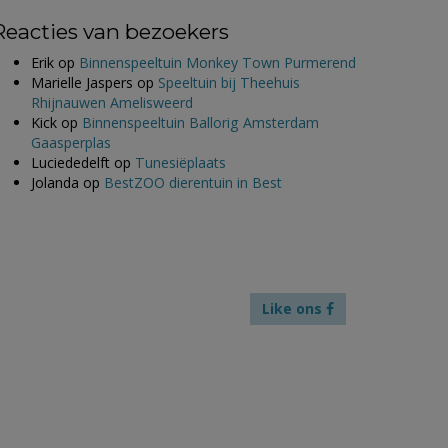
Reacties van bezoekers
Erik
op
Binnenspeeltuin Monkey Town Purmerend
Marielle Jaspers
op
Speeltuin bij Theehuis
Rhijnauwen Amelisweerd
Kick
op
Binnenspeeltuin Ballorig Amsterdam
Gaasperplas
Luciededelft
op
Tunesiëplaats
Jolanda
op
BestZOO dierentuin in Best
Like ons