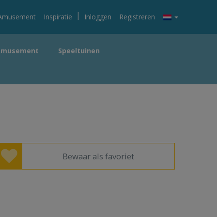
|
Amusement
Inspiratie
Inloggen
Registreren
Amusement
Speeltuinen
Bewaar als favoriet