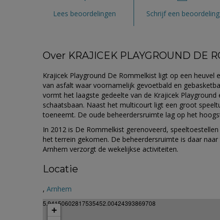
Lees beoordelingen
Schrijf een beoordeling
Over KRAJICEK PLAYGROUND DE 
Krajicek Playground De Rommelkist ligt op een heuvel e
van asfalt waar voornamelijk gevoetbald en gebasketbal
vormt het laagste gedeelte van de Krajicek Playgroun
schaatsbaan. Naast het multicourt ligt een groot speel
toeneemt. De oude beheerdersruimte lag op het hoogste
In 2012 is De Rommelkist gerenoveerd, speeltoestellen 
het terrein gekomen. De beheerdersruimte is daar naar t
Arnhem verzorgt de wekelijkse activiteiten.
Locatie
,
Arnhem
5.94150602817535452.00424393869708
+