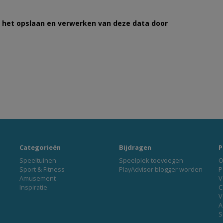
et het opslaan en verwerken van deze data door
Categorieën
Bijdragen
P
Speeltuinen
Speelplek toevoegen
O
Sport & Fitness
PlayAdvisor blogger worden
P
Amusement
V
Inspiratie
C
V
A
S