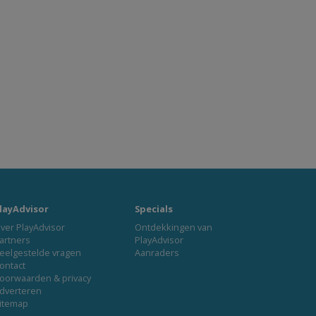
layAdvisor
Specials
ver PlayAdvisor
Ontdekkingen van
artners
PlayAdvisor
eelgestelde vragen
Aanraders
ontact
oorwaarden & privacy
dverteren
itemap