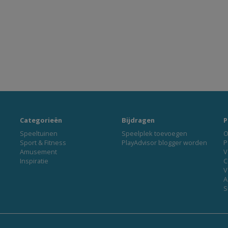
Categorieën
Bijdragen
P
Speeltuinen
Speelplek toevoegen
O
Sport & Fitness
PlayAdvisor blogger worden
P
Amusement
V
Inspiratie
C
V
A
S