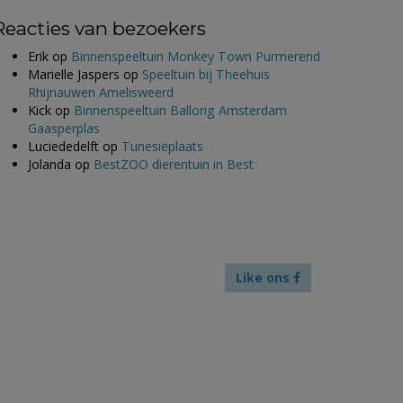
Reacties van bezoekers
Erik
op
Binnenspeeltuin Monkey Town Purmerend
Marielle Jaspers
op
Speeltuin bij Theehuis
Rhijnauwen Amelisweerd
Kick
op
Binnenspeeltuin Ballorig Amsterdam
Gaasperplas
Luciededelft
op
Tunesiëplaats
Jolanda
op
BestZOO dierentuin in Best
Like ons