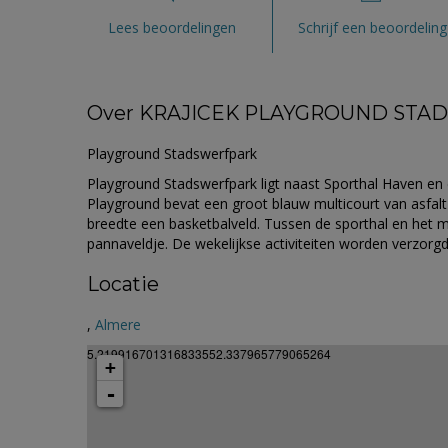
Lees beoordelingen
Schrijf een beoordeling
Over KRAJICEK PLAYGROUND ST
Playground Stadswerfpark
Playground Stadswerfpark ligt naast Sporthal Haven en 
Playground bevat een groot blauw multicourt van asfalt
breedte een basketbalveld. Tussen de sporthal en het mu
pannaveldje. De wekelijkse activiteiten worden verzorg
Locatie
,
Almere
5.219916701316833552.337965779065264
+
-