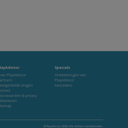
layAdvisor
Specials
ver PlayAdvisor
Ontdekkingen van
artners
PlayAdvisor
eelgestelde vragen
Aanraders
ontact
oorwaarden & privacy
dverteren
itemap
© PlayAdvisor 2026. Alle rechten voorbehouden.