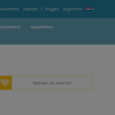
|
Amusement
Inspiratie
Inloggen
Registreren
Amusement
Speeltuinen
Bewaar als favoriet