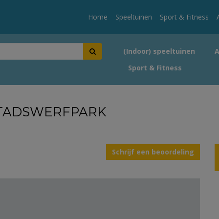
Home
Speeltuinen
Sport & Fitness
(Indoor) speeltuinen
Sport & Fitness
STADSWERFPARK
Schrijf een beoordeling