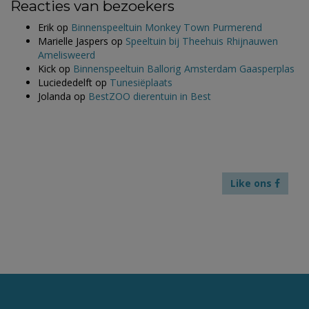
Reacties van bezoekers
Erik
op
Binnenspeeltuin Monkey Town Purmerend
Marielle Jaspers
op
Speeltuin bij Theehuis Rhijnauwen
Amelisweerd
Kick
op
Binnenspeeltuin Ballorig Amsterdam Gaasperplas
Luciededelft
op
Tunesiëplaats
Jolanda
op
BestZOO dierentuin in Best
Like ons