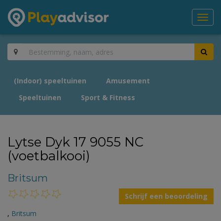
Toggl
navig
(Indoor) speeltuinen
Amusement
Speeltuinen
Sport & Fitness
Lytse Dyk 17 9055 NC
(voetbalkooi)
Britsum
Schrijf een beoordeling
,
Britsum