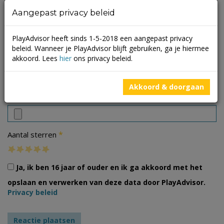
Aangepast privacy beleid
PlayAdvisor heeft sinds 1-5-2018 een aangepast privacy
beleid. Wanneer je PlayAdvisor blijft gebruiken, ga je hiermee
akkoord. Lees
hier
ons privacy beleid.
Akkoord & doorgaan
Foto's
*
Aantal sterren
Ja, ik ben 16 jaar of ouder en ik ga akkoord met het
opslaan en verwerken van deze data door PlayAdvisor.
Privacy beleid