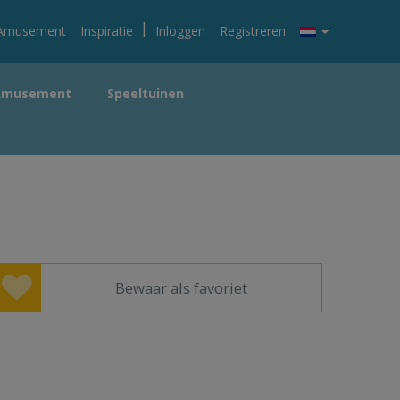
|
Amusement
Inspiratie
Inloggen
Registreren
Amusement
Speeltuinen
Bewaar als favoriet