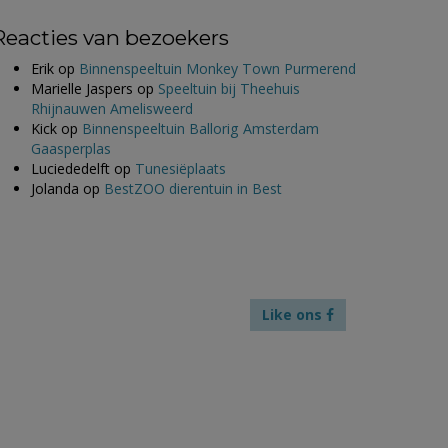
Reacties van bezoekers
Erik
op
Binnenspeeltuin Monkey Town Purmerend
Marielle Jaspers
op
Speeltuin bij Theehuis
Rhijnauwen Amelisweerd
Kick
op
Binnenspeeltuin Ballorig Amsterdam
Gaasperplas
Luciededelft
op
Tunesiëplaats
Jolanda
op
BestZOO dierentuin in Best
Like ons