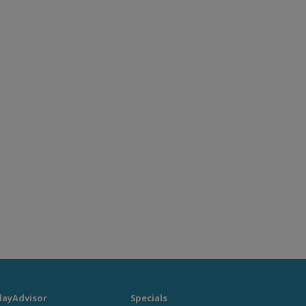
layAdvisor
Specials