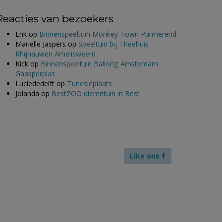
Reacties van bezoekers
Erik
op
Binnenspeeltuin Monkey Town Purmerend
Marielle Jaspers
op
Speeltuin bij Theehuis
Rhijnauwen Amelisweerd
Kick
op
Binnenspeeltuin Ballorig Amsterdam
Gaasperplas
Luciededelft
op
Tunesiëplaats
Jolanda
op
BestZOO dierentuin in Best
Like ons