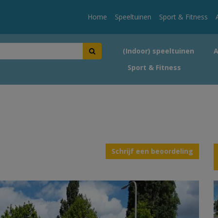
Home
Speeltuinen
Sport & Fitness
(Indoor) speeltuinen
Sport & Fitness
Schrijf een beoordeling