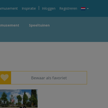
|
Amusement
Inspiratie
Inloggen
Registreren
Amusement
Speeltuinen
Bewaar als favoriet