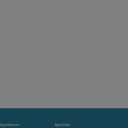
layAdvisor
Specials