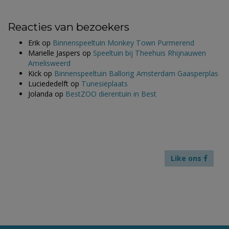
Reacties van bezoekers
Erik
op
Binnenspeeltuin Monkey Town Purmerend
Marielle Jaspers
op
Speeltuin bij Theehuis Rhijnauwen
Amelisweerd
Kick
op
Binnenspeeltuin Ballorig Amsterdam Gaasperplas
Luciededelft
op
Tunesiëplaats
Jolanda
op
BestZOO dierentuin in Best
Like ons