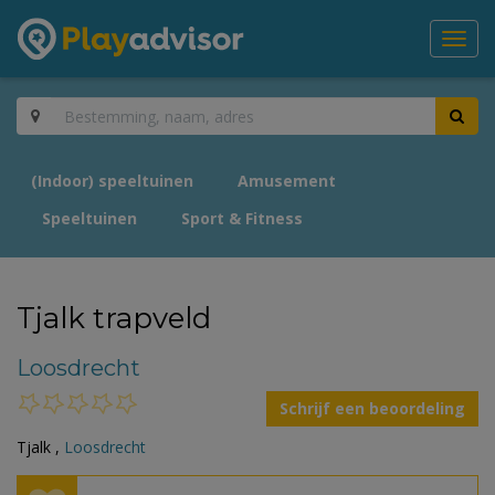
Toggl
navig
(Indoor) speeltuinen
Amusement
Speeltuinen
Sport & Fitness
Tjalk trapveld
Loosdrecht
Schrijf een beoordeling
Tjalk ,
Loosdrecht