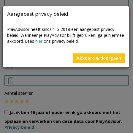
Aangepast privacy beleid
PlayAdvisor heeft sinds 1-5-2018 een aangepast privacy
beleid. Wanneer je PlayAdvisor blijft gebruiken, ga je hiermee
akkoord. Lees
hier
ons privacy beleid.
Akkoord & doorgaan
Foto's
*
Aantal sterren
Ja, ik ben 16 jaar of ouder en ik ga akkoord met het
opslaan en verwerken van deze data door PlayAdvisor.
Privacy beleid