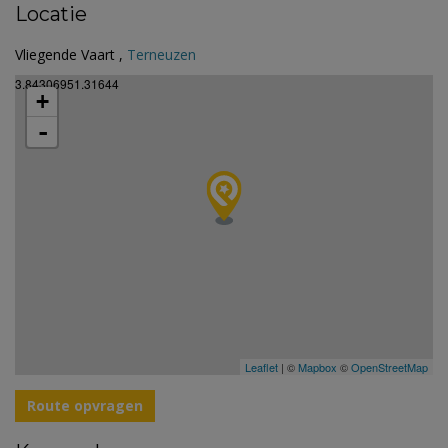
Locatie
Vliegende Vaart ,
Terneuzen
3.84306951.31644
+
-
Leaflet
| ©
Mapbox
©
OpenStreetMap
Route opvragen