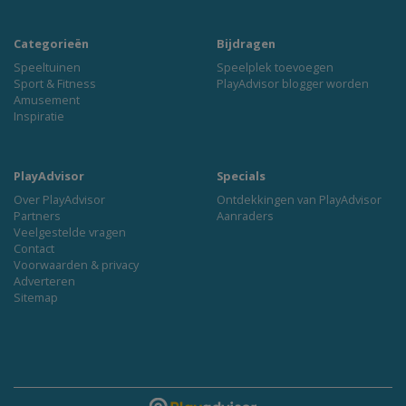
Categorieën
Bijdragen
Speeltuinen
Speelplek toevoegen
Sport & Fitness
PlayAdvisor blogger worden
Amusement
Inspiratie
PlayAdvisor
Specials
Over PlayAdvisor
Ontdekkingen van PlayAdvisor
Partners
Aanraders
Veelgestelde vragen
Contact
Voorwaarden & privacy
Adverteren
Sitemap