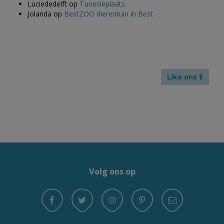
Luciededelft
op
Tunesiëplaats
Jolanda
op
BestZOO dierentuin in Best
Like ons
Volg ons op