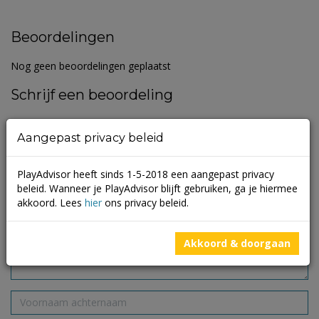
Beoordelingen
Nog geen beoordelingen geplaatst
Schrijf een beoordeling
Je e-mailadres wordt niet gepubliceerd.
Vereiste velden zijn
Aangepast privacy beleid
gemarkeerd met
*
PlayAdvisor heeft sinds 1-5-2018 een aangepast privacy
beleid. Wanneer je PlayAdvisor blijft gebruiken, ga je hiermee
akkoord. Lees
hier
ons privacy beleid.
Akkoord & doorgaan