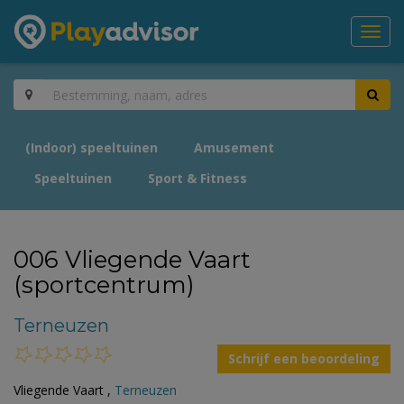
Toggl
navig
(Indoor) speeltuinen
Amusement
Speeltuinen
Sport & Fitness
006 Vliegende Vaart
(sportcentrum)
Terneuzen
Schrijf een beoordeling
Vliegende Vaart ,
Terneuzen