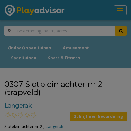
Toggl
navig
(Indoor) speeltuinen
Amusement
Speeltuinen
Sport & Fitness
0307 Slotplein achter nr 2
(trapveld)
Langerak
Schrijf een beoordeling
Slotplein achter nr 2 ,
Langerak