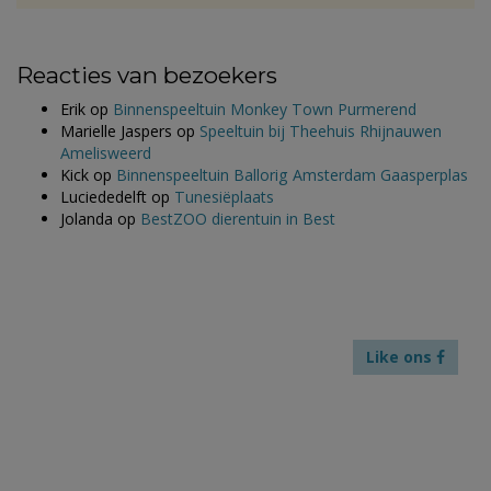
Reacties van bezoekers
Erik
op
Binnenspeeltuin Monkey Town Purmerend
Marielle Jaspers
op
Speeltuin bij Theehuis Rhijnauwen
Amelisweerd
Kick
op
Binnenspeeltuin Ballorig Amsterdam Gaasperplas
Luciededelft
op
Tunesiëplaats
Jolanda
op
BestZOO dierentuin in Best
Like ons