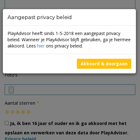
Aangepast privacy beleid
PlayAdvisor heeft sinds 1-5-2018 een aangepast privacy
beleid. Wanneer je PlayAdvisor blijft gebruiken, ga je hiermee
akkoord. Lees
hier
ons privacy beleid.
Akkoord & doorgaan
Foto's
*
Aantal sterren
Ja, ik ben 16 jaar of ouder en ik ga akkoord met het
opslaan en verwerken van deze data door PlayAdvisor.
Privacy beleid