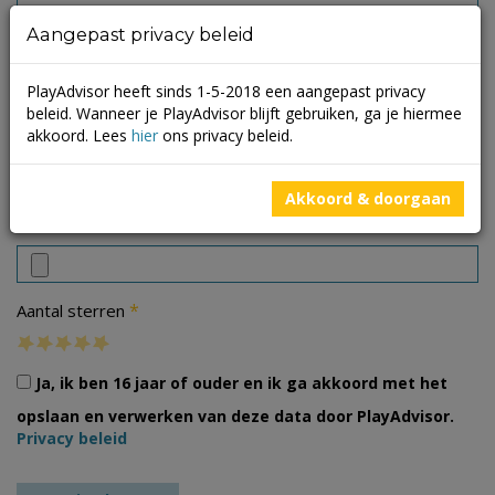
Aangepast privacy beleid
PlayAdvisor heeft sinds 1-5-2018 een aangepast privacy
beleid. Wanneer je PlayAdvisor blijft gebruiken, ga je hiermee
akkoord. Lees
hier
ons privacy beleid.
Akkoord & doorgaan
Foto's
*
Aantal sterren
Ja, ik ben 16 jaar of ouder en ik ga akkoord met het
opslaan en verwerken van deze data door PlayAdvisor.
Privacy beleid