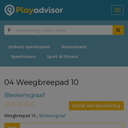
Toggl
navig
(Indoor) speeltuinen
Amusement
Speeltuinen
Sport & Fitness
04 Weegbreepad 10
Bleskensgraaf
Schrijf een beoordeling
Weegbreepad 10 ,
Bleskensgraaf