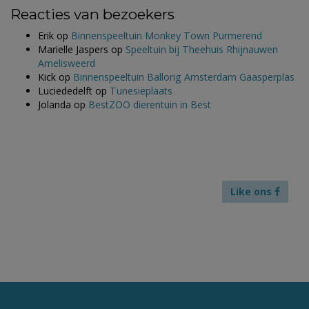
Reacties van bezoekers
Erik
op
Binnenspeeltuin Monkey Town Purmerend
Marielle Jaspers
op
Speeltuin bij Theehuis Rhijnauwen
Amelisweerd
Kick
op
Binnenspeeltuin Ballorig Amsterdam Gaasperplas
Luciededelft
op
Tunesiëplaats
Jolanda
op
BestZOO dierentuin in Best
Like ons