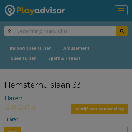
Toggl
navig
(Indoor) speeltuinen
Amusement
Speeltuinen
Sport & Fitness
Hemsterhuislaan 33
Haren
Schrijf een beoordeling
,
Haren