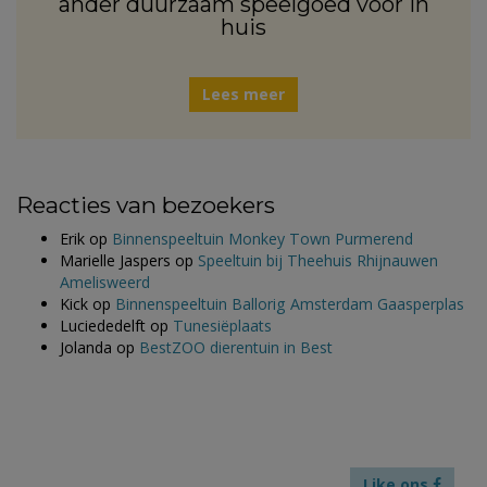
ander duurzaam speelgoed voor in
huis
Lees meer
Reacties van bezoekers
Erik
op
Binnenspeeltuin Monkey Town Purmerend
Marielle Jaspers
op
Speeltuin bij Theehuis Rhijnauwen
Amelisweerd
Kick
op
Binnenspeeltuin Ballorig Amsterdam Gaasperplas
Luciededelft
op
Tunesiëplaats
Jolanda
op
BestZOO dierentuin in Best
Like ons