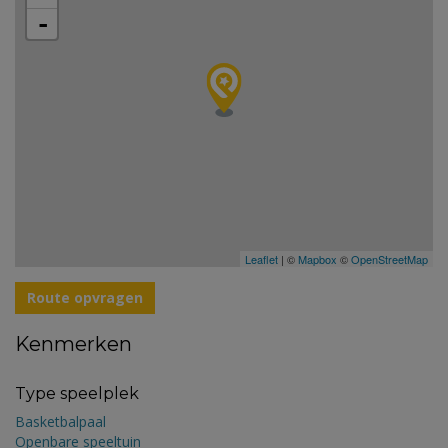
-
Leaflet
| ©
Mapbox
©
OpenStreetMap
Route opvragen
Kenmerken
Type speelplek
Basketbalpaal
Openbare speeltuin