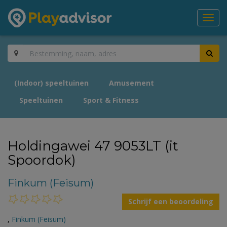
Toggl
navig
(Indoor) speeltuinen
Amusement
Speeltuinen
Sport & Fitness
Holdingawei 47 9053LT (it
Spoordok)
Finkum (Feisum)
Schrijf een beoordeling
,
Finkum (Feisum)