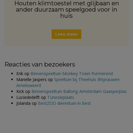
Houten klimtoestel met glijbaan en
ander duurzaam speelgoed voor in
huis
Lees meer
Reacties van bezoekers
Erik
op
Binnenspeeltuin Monkey Town Purmerend
Marielle Jaspers
op
Speeltuin bij Theehuis Rhijnauwen
Amelisweerd
Kick
op
Binnenspeeltuin Ballorig Amsterdam Gaasperplas
Luciededelft
op
Tunesiëplaats
Jolanda
op
BestZOO dierentuin in Best