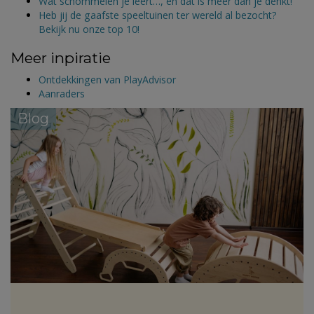
Wat schommelen je leert…, en dat is meer dan je denkt!
Heb jij de gaafste speeltuinen ter wereld al bezocht?
Bekijk nu onze top 10!
Meer inpiratie
Ontdekkingen van PlayAdvisor
Aanraders
Blog