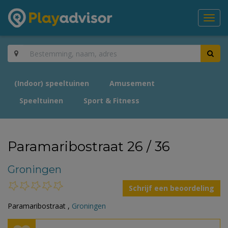
Toggl
navig
(Indoor) speeltuinen
Amusement
Speeltuinen
Sport & Fitness
Paramaribostraat 26 / 36
Groningen
Schrijf een beoordeling
Paramaribostraat ,
Groningen