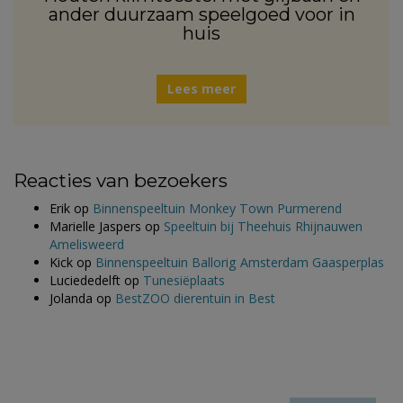
ander duurzaam speelgoed voor in
huis
Lees meer
Reacties van bezoekers
Erik
op
Binnenspeeltuin Monkey Town Purmerend
Marielle Jaspers
op
Speeltuin bij Theehuis Rhijnauwen
Amelisweerd
Kick
op
Binnenspeeltuin Ballorig Amsterdam Gaasperplas
Luciededelft
op
Tunesiëplaats
Jolanda
op
BestZOO dierentuin in Best