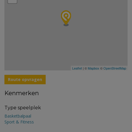
Leaflet
| ©
Mapbox
©
OpenStreetMap
Route opvragen
Kenmerken
Type speelplek
Basketbalpaal
Sport & Fitness