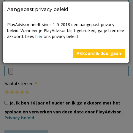
Aangepast privacy beleid
PlayAdvisor heeft sinds 1-5-2018 een aangepast privacy
beleid. Wanneer je PlayAdvisor blijft gebruiken, ga je hiermee
akkoord. Lees
hier
ons privacy beleid.
Akkoord & doorgaan
Foto's
*
Aantal sterren
Ja, ik ben 16 jaar of ouder en ik ga akkoord met het
opslaan en verwerken van deze data door PlayAdvisor.
Privacy beleid