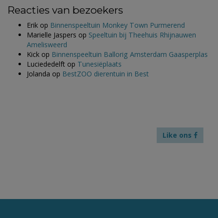
Reacties van bezoekers
Erik
op
Binnenspeeltuin Monkey Town Purmerend
Marielle Jaspers
op
Speeltuin bij Theehuis Rhijnauwen
Amelisweerd
Kick
op
Binnenspeeltuin Ballorig Amsterdam Gaasperplas
Luciededelft
op
Tunesiëplaats
Jolanda
op
BestZOO dierentuin in Best
Like ons