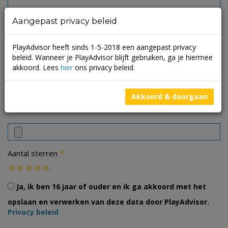
Aangepast privacy beleid
PlayAdvisor heeft sinds 1-5-2018 een aangepast privacy
beleid. Wanneer je PlayAdvisor blijft gebruiken, ga je hiermee
akkoord. Lees
hier
ons privacy beleid.
Akkoord & doorgaan
Foto's
*
Aantal sterren
Ja, ik ben 16 jaar of ouder en ik ga akkoord met het
opslaan en verwerken van deze data door PlayAdvisor.
Privacy beleid