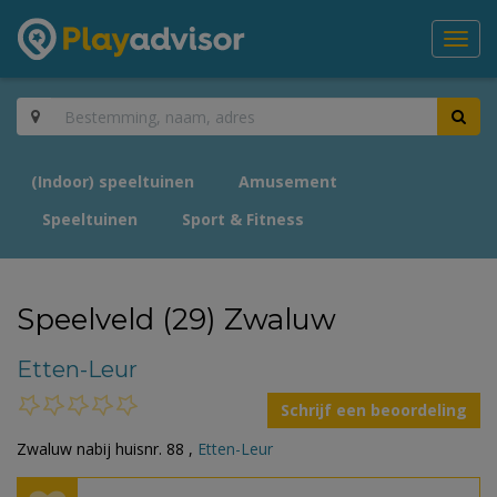
Toggl
navig
(Indoor) speeltuinen
Amusement
Speeltuinen
Sport & Fitness
Speelveld (29) Zwaluw
Etten-Leur
Schrijf een beoordeling
Zwaluw nabij huisnr. 88 ,
Etten-Leur