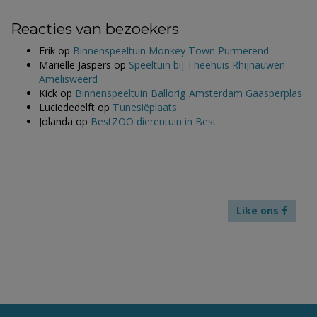
Reacties van bezoekers
Erik
op
Binnenspeeltuin Monkey Town Purmerend
Marielle Jaspers
op
Speeltuin bij Theehuis Rhijnauwen
Amelisweerd
Kick
op
Binnenspeeltuin Ballorig Amsterdam Gaasperplas
Luciededelft
op
Tunesiëplaats
Jolanda
op
BestZOO dierentuin in Best
Like ons