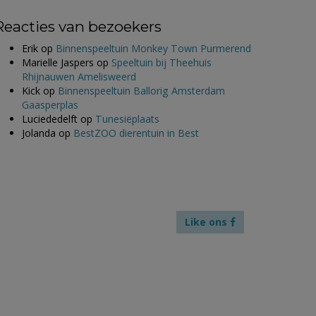
Reacties van bezoekers
Erik
op
Binnenspeeltuin Monkey Town Purmerend
Marielle Jaspers
op
Speeltuin bij Theehuis
Rhijnauwen Amelisweerd
Kick
op
Binnenspeeltuin Ballorig Amsterdam
Gaasperplas
Luciededelft
op
Tunesiëplaats
Jolanda
op
BestZOO dierentuin in Best
Like ons