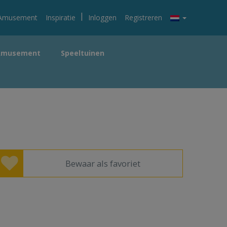
|
Amusement
Inspiratie
Inloggen
Registreren
Amusement
Speeltuinen
Bewaar als favoriet