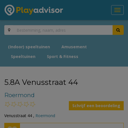
Toggl
navig
(Indoor) speeltuinen
Amusement
Speeltuinen
Sport & Fitness
5.8A Venusstraat 44
Roermond
Schrijf een beoordeling
Venusstraat 44 ,
Roermond