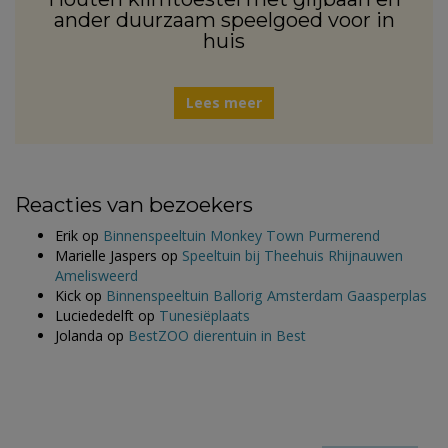
ander duurzaam speelgoed voor in
huis
Lees meer
Reacties van bezoekers
Erik
op
Binnenspeeltuin Monkey Town Purmerend
Marielle Jaspers
op
Speeltuin bij Theehuis Rhijnauwen
Amelisweerd
Kick
op
Binnenspeeltuin Ballorig Amsterdam Gaasperplas
Luciededelft
op
Tunesiëplaats
Jolanda
op
BestZOO dierentuin in Best