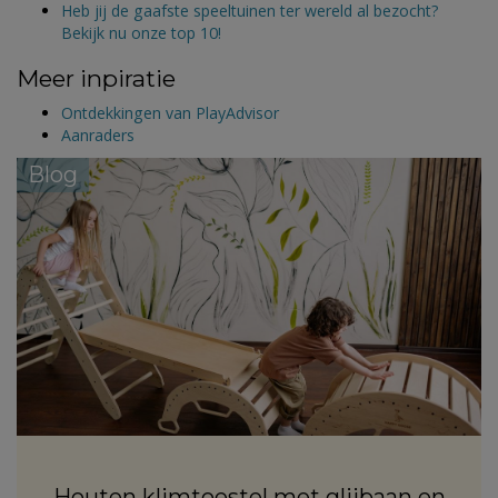
Heb jij de gaafste speeltuinen ter wereld al bezocht?
Bekijk nu onze top 10!
Meer inpiratie
Ontdekkingen van PlayAdvisor
Aanraders
Blog
Houten klimtoestel met glijbaan en