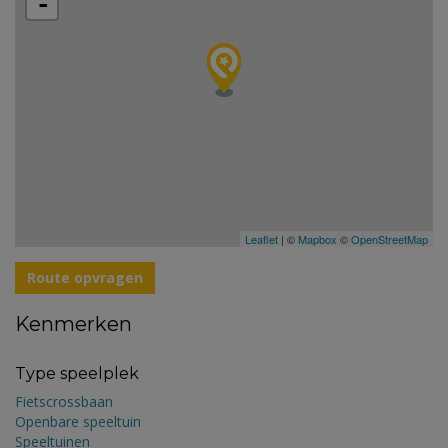
-
Leaflet
| ©
Mapbox
©
OpenStreetMap
Route opvragen
Kenmerken
Type speelplek
Fietscrossbaan
Openbare speeltuin
Speeltuinen