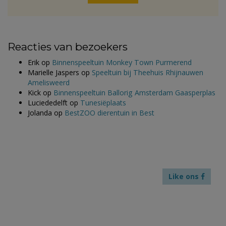
Reacties van bezoekers
Erik
op
Binnenspeeltuin Monkey Town Purmerend
Marielle Jaspers
op
Speeltuin bij Theehuis Rhijnauwen
Amelisweerd
Kick
op
Binnenspeeltuin Ballorig Amsterdam Gaasperplas
Luciededelft
op
Tunesiëplaats
Jolanda
op
BestZOO dierentuin in Best
Like ons