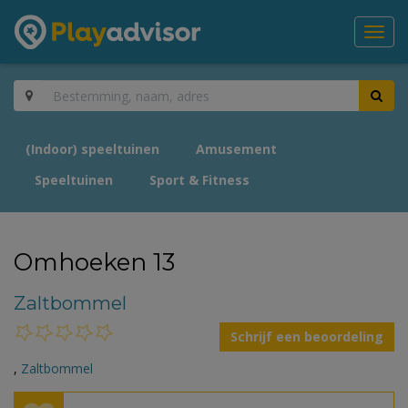
Toggl
navig
(Indoor) speeltuinen
Amusement
Speeltuinen
Sport & Fitness
Omhoeken 13
Zaltbommel
Schrijf een beoordeling
,
Zaltbommel