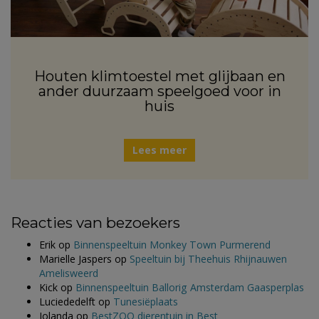
Houten klimtoestel met glijbaan en
ander duurzaam speelgoed voor in
huis
Lees meer
Reacties van bezoekers
Erik
op
Binnenspeeltuin Monkey Town Purmerend
Marielle Jaspers
op
Speeltuin bij Theehuis Rhijnauwen
Amelisweerd
Kick
op
Binnenspeeltuin Ballorig Amsterdam Gaasperplas
Luciededelft
op
Tunesiëplaats
Jolanda
op
BestZOO dierentuin in Best