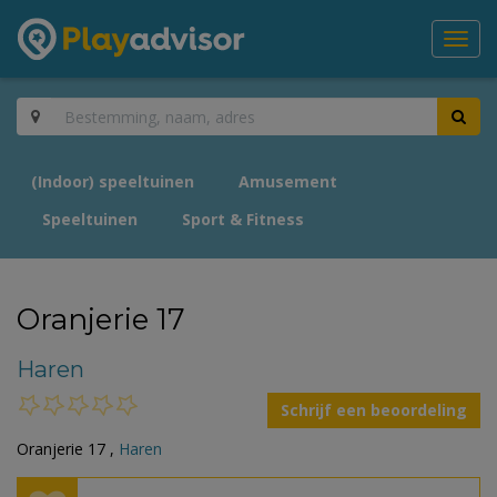
Toggl
navig
(Indoor) speeltuinen
Amusement
Speeltuinen
Sport & Fitness
Oranjerie 17
Haren
Schrijf een beoordeling
Oranjerie 17 ,
Haren