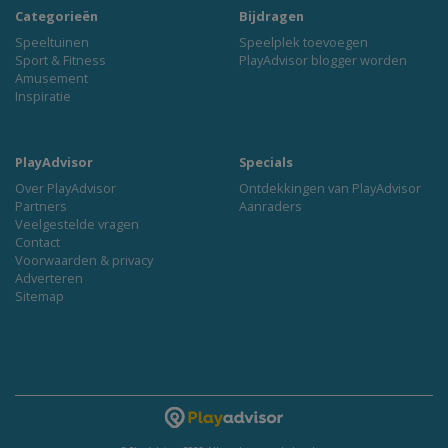
Categorieën
Bijdragen
Speeltuinen
Speelplek toevoegen
Sport & Fitness
PlayAdvisor blogger worden
Amusement
Inspiratie
PlayAdvisor
Specials
Over PlayAdvisor
Ontdekkingen van PlayAdvisor
Partners
Aanraders
Veelgestelde vragen
Contact
Voorwaarden & privacy
Adverteren
Sitemap