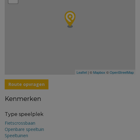
Leaflet
| ©
Mapbox
©
OpenStreetMap
Route opvragen
Kenmerken
Type speelplek
Fietscrossbaan
Openbare speeltuin
Speeltuinen