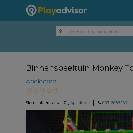
Binnenspeeltuin Monkey T
Apeldoorn
Sleutelbloemstraat 71,
Apeldoorn
055-2033033