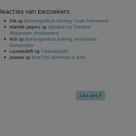
Reacties van bezoekers
Erik
op
Binnenspeeltuin Monkey Town Purmerend
Marielle Jaspers
op
Speeltuin bij Theehuis
Rhijnauwen Amelisweerd
Kick
op
Binnenspeeltuin Ballorig Amsterdam
Gaasperplas
Luciededelft
op
Tunesiëplaats
Jolanda
op
BestZOO dierentuin in Best
Like ons