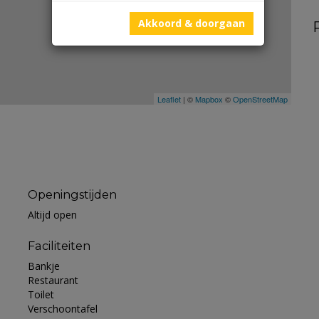
Akkoord & doorgaan
Leaflet
| ©
Mapbox
©
OpenStreetMap
Openingstijden
Altijd open
Faciliteiten
Bankje
Restaurant
Toilet
Verschoontafel