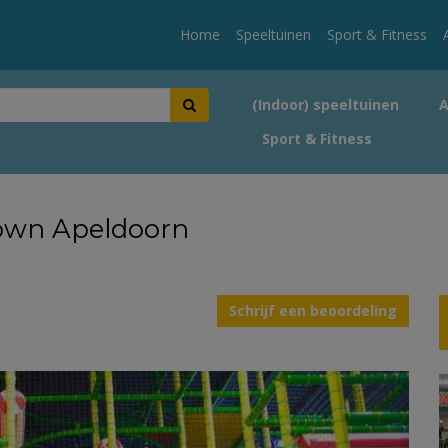
Home
Speeltuinen
Sport & Fitness
(Indoor) speeltuinen
Sport & Fitness
own Apeldoorn
Schrijf een beoordeling