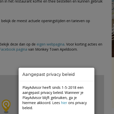
 in het restaurant koffie en thee bestellen en kunnen gebruik
ekijk de meest actuele openingstijden en tarieven op
 Bekijk deze dan op de
eigen webpagina
. Voor korting acties en
Facebook pagina
van Monkey Town Apeldoorn.
Aangepast privacy beleid
PlayAdvisor heeft sinds 1-5-2018 een
aangepast privacy beleid. Wanneer je
PlayAdvisor blijft gebruiken, ga je
hiermee akkoord. Lees
hier
ons privacy
beleid.