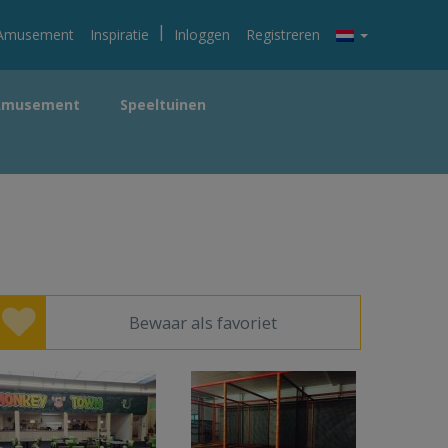
|
Amusement
Inspiratie
Inloggen
Registreren
Amusement
Speeltuinen
Bewaar als favoriet