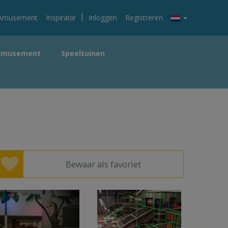
|
Amusement
Inspiratie
Inloggen
Registreren
Amusement
Speeltuinen
Bewaar als favoriet