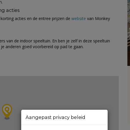
n.
ng acties
korting acties en de entree prijzen de
website
van Monkey
 van de indoor speeltuin. En ben je zelf in deze speeltuin
 je anderen goed voorbereid op pad te gaan.
Aangepast privacy beleid