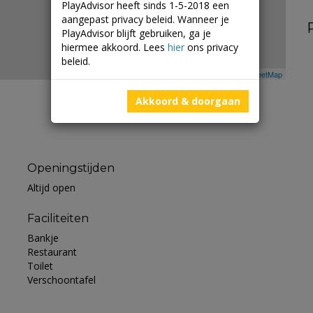
PlayAdvisor heeft sinds 1-5-2018 een
aangepast privacy beleid. Wanneer je
PlayAdvisor blijft gebruiken, ga je
hiermee akkoord. Lees
hier
ons privacy
beleid.
Leaflet
| ©
Mapbox
©
OpenStreetMap
Akkoord & doorgaan
Openingstijden
Altijd open
Faciliteiten
Bankje
Restaurant
Toilet
Verschoontafel