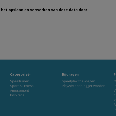
et het opslaan en verwerken van deze data door
Categorieën
Bijdragen
P
Speeltuinen
Speelplek toevoegen
O
Sport & Fitness
PlayAdvisor blogger worden
P
Amusement
V
Inspiratie
C
V
A
S