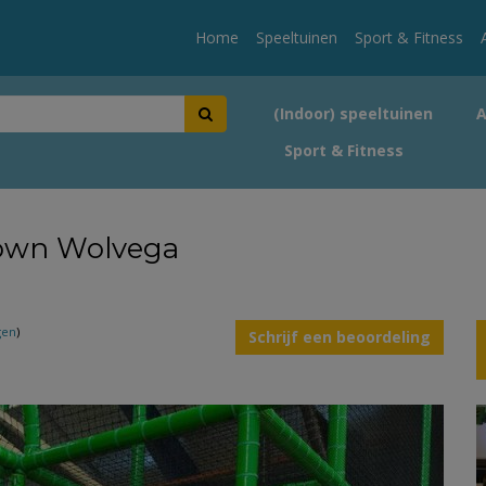
Home
Speeltuinen
Sport & Fitness
(Indoor) speeltuinen
Sport & Fitness
own Wolvega
gen
)
Schrijf een beoordeling