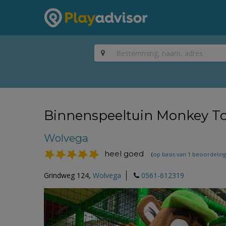
Binnenspeeltuin Monkey T
Wolvega
heel goed
(
op basis van 1 beoordelin
Grindweg 124,
Wolvega
0561-612319