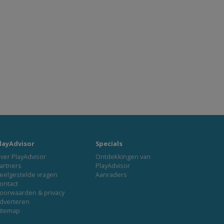
layAdvisor
Specials
ver PlayAdvisor
Ontdekkingen van
artners
PlayAdvisor
eelgestelde vragen
Aanraders
ontact
oorwaarden & privacy
dverteren
itemap