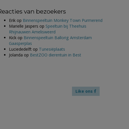
Reacties van bezoekers
Erik
op
Binnenspeeltuin Monkey Town Purmerend
Marielle Jaspers
op
Speeltuin bij Theehuis
Rhijnauwen Amelisweerd
Kick
op
Binnenspeeltuin Ballorig Amsterdam
Gaasperplas
Luciededelft
op
Tunesiëplaats
Jolanda
op
BestZOO dierentuin in Best
Like ons