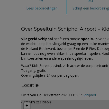
Lees beoordelingen
Schrijf een beoordeling
Over Speeltuin Schiphol Airport – Ki
Vliegveld Schiphol
heeft een mooie
speeltuin
voor k
de wachttijd op het vliegveld graag op een leuke manier
de Holland Boulevard, tussen de E en de F-Pier. De toeg
kunnen dus nog even lekker in de speeltuin spelen, kla
klimtoestellen en andere speelmogelijkheden.
Waar? Kids Forest bevindt zich achter de paspoortcontro
Toegang: gratis
Openingstijden: 24 uur per dag open.
Locatie
Evert Van De Beekstraat 202, 1118 CP
Schiphol
4.773447952.3131049
+