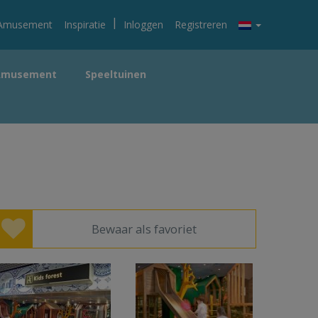
|
Amusement
Inspiratie
Inloggen
Registreren
Amusement
Speeltuinen
Bewaar als favoriet