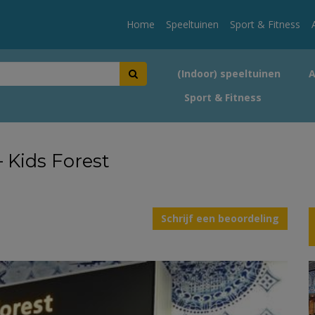
Home
Speeltuinen
Sport & Fitness
(Indoor) speeltuinen
Sport & Fitness
– Kids Forest
Schrijf een beoordeling