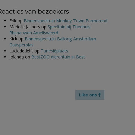
Reacties van bezoekers
Erik
op
Binnenspeeltuin Monkey Town Purmerend
Marielle Jaspers
op
Speeltuin bij Theehuis
Rhijnauwen Amelisweerd
Kick
op
Binnenspeeltuin Ballorig Amsterdam
Gaasperplas
Luciededelft
op
Tunesiëplaats
Jolanda
op
BestZOO dierentuin in Best
Like ons