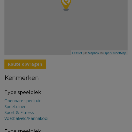
Leaflet
| ©
Mapbox
©
OpenStreetMap
Route opvragen
Kenmerken
Type speelplek
Openbare speeltuin
Speeltuinen
Sport & Fitness
Voetbalveld/Pannakooi
Type speelplek