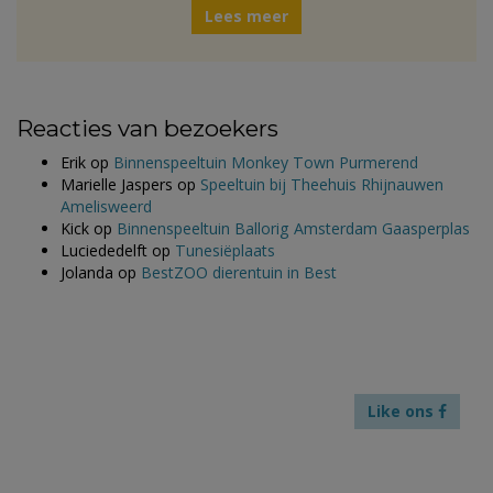
Lees meer
Reacties van bezoekers
Erik
op
Binnenspeeltuin Monkey Town Purmerend
Marielle Jaspers
op
Speeltuin bij Theehuis Rhijnauwen
Amelisweerd
Kick
op
Binnenspeeltuin Ballorig Amsterdam Gaasperplas
Luciededelft
op
Tunesiëplaats
Jolanda
op
BestZOO dierentuin in Best
Like ons