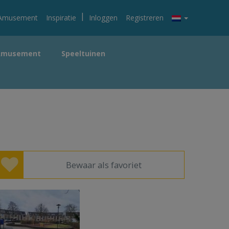
|
Amusement
Inspiratie
Inloggen
Registreren
Amusement
Speeltuinen
Bewaar als favoriet