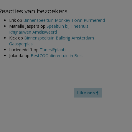
Reacties van bezoekers
Erik
op
Binnenspeeltuin Monkey Town Purmerend
Marielle Jaspers
op
Speeltuin bij Theehuis
Rhijnauwen Amelisweerd
Kick
op
Binnenspeeltuin Ballorig Amsterdam
Gaasperplas
Luciededelft
op
Tunesiëplaats
Jolanda
op
BestZOO dierentuin in Best
Like ons