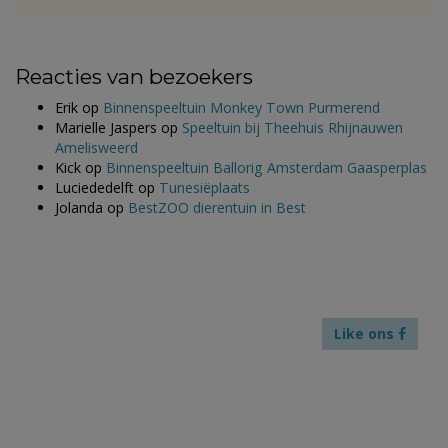
Reacties van bezoekers
Erik
op
Binnenspeeltuin Monkey Town Purmerend
Marielle Jaspers
op
Speeltuin bij Theehuis Rhijnauwen
Amelisweerd
Kick
op
Binnenspeeltuin Ballorig Amsterdam Gaasperplas
Luciededelft
op
Tunesiëplaats
Jolanda
op
BestZOO dierentuin in Best
Like ons