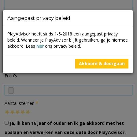
Aangepast privacy beleid
PlayAdvisor heeft sinds 1-5-2018 een aangepast privacy
beleid. Wanneer je PlayAdvisor blijft gebruiken, ga je hiermee
akkoord. Lees
hier
ons privacy beleid.
Akkoord & doorgaan
Foto's
*
Aantal sterren
Ja, ik ben 16 jaar of ouder en ik ga akkoord met het
opslaan en verwerken van deze data door PlayAdvisor.