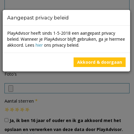
Aangepast privacy beleid
PlayAdvisor heeft sinds 1-5-2018 een aangepast privacy
beleid. Wanneer je PlayAdvisor blijft gebruiken, ga je hiermee
akkoord. Lees
hier
ons privacy beleid.
Akkoord & doorgaan
Foto's
*
Aantal sterren
Ja, ik ben 16 jaar of ouder en ik ga akkoord met het
opslaan en verwerken van deze data door PlayAdvisor.