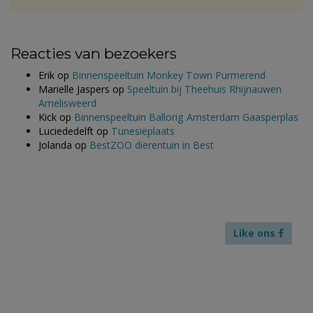
Reacties van bezoekers
Erik
op
Binnenspeeltuin Monkey Town Purmerend
Marielle Jaspers
op
Speeltuin bij Theehuis Rhijnauwen
Amelisweerd
Kick
op
Binnenspeeltuin Ballorig Amsterdam Gaasperplas
Luciededelft
op
Tunesiëplaats
Jolanda
op
BestZOO dierentuin in Best
Like ons