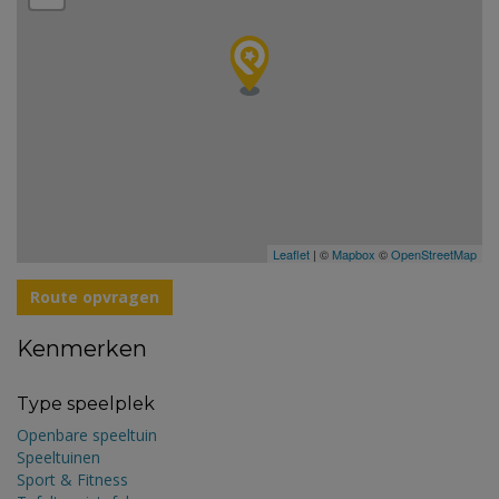
Leaflet
| ©
Mapbox
©
OpenStreetMap
Route opvragen
Kenmerken
Type speelplek
Openbare speeltuin
Speeltuinen
Sport & Fitness