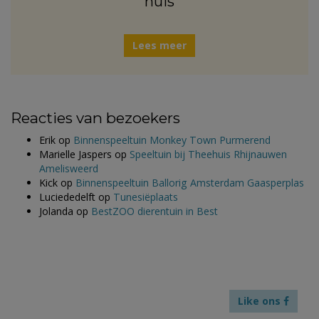
huis
Lees meer
Reacties van bezoekers
Erik
op
Binnenspeeltuin Monkey Town Purmerend
Marielle Jaspers
op
Speeltuin bij Theehuis Rhijnauwen
Amelisweerd
Kick
op
Binnenspeeltuin Ballorig Amsterdam Gaasperplas
Luciededelft
op
Tunesiëplaats
Jolanda
op
BestZOO dierentuin in Best
Like ons