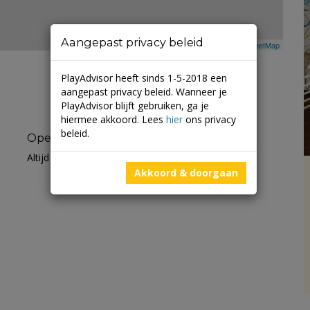
Aangepast privacy beleid
Leaflet
| ©
Mapbox
©
OpenStreetMap
PlayAdvisor heeft sinds 1-5-2018 een
aangepast privacy beleid. Wanneer je
PlayAdvisor blijft gebruiken, ga je
hiermee akkoord. Lees
hier
ons privacy
beleid.
Openingstijden
Altijd open
Akkoord & doorgaan