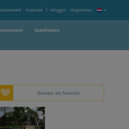
|
Amusement
Inspiratie
Inloggen
Registreren
Amusement
Speeltuinen
Bewaar als favoriet