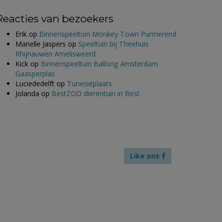
Reacties van bezoekers
Erik
op
Binnenspeeltuin Monkey Town Purmerend
Marielle Jaspers
op
Speeltuin bij Theehuis
Rhijnauwen Amelisweerd
Kick
op
Binnenspeeltuin Ballorig Amsterdam
Gaasperplas
Luciededelft
op
Tunesiëplaats
Jolanda
op
BestZOO dierentuin in Best
Like ons