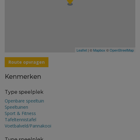
Leaflet
| ©
Mapbox
©
OpenStreetMap
Route opvragen
Kenmerken
Type speelplek
Openbare speeltuin
Speeltuinen
Sport & Fitness
Tafeltennistafel
Voetbalveld/Pannakooi
Type speelplek