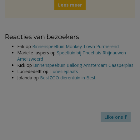
Lees meer
Reacties van bezoekers
Erik
op
Binnenspeeltuin Monkey Town Purmerend
Marielle Jaspers
op
Speeltuin bij Theehuis Rhijnauwen
Amelisweerd
Kick
op
Binnenspeeltuin Ballorig Amsterdam Gaasperplas
Luciededelft
op
Tunesiëplaats
Jolanda
op
BestZOO dierentuin in Best
Like ons