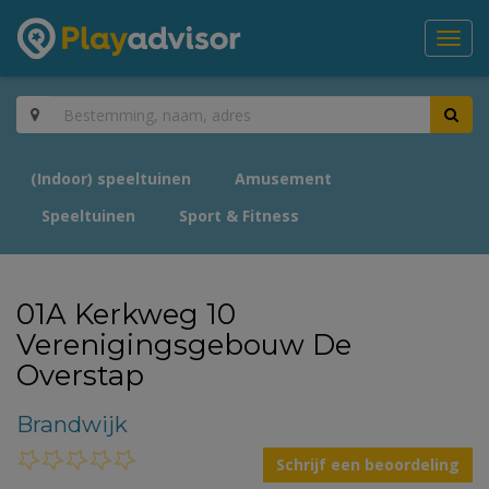
Toggl
navig
(Indoor) speeltuinen
Amusement
Speeltuinen
Sport & Fitness
01A Kerkweg 10
Verenigingsgebouw De
Overstap
Brandwijk
Schrijf een beoordeling