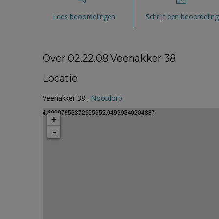
Lees beoordelingen
Schrijf een beoordeling
Over 02.22.08 Veenakker 38
Locatie
Veenakker 38 ,
Nootdorp
4.40097953372955352.04999340204887
+
-