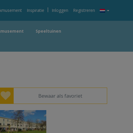
|
Amusement
Inspiratie
Inloggen
Registreren
Amusement
Speeltuinen
Bewaar als favoriet