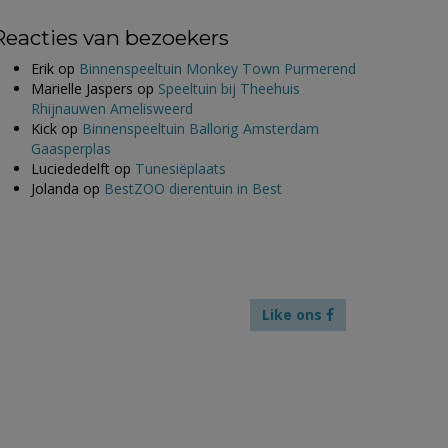
Reacties van bezoekers
Erik
op
Binnenspeeltuin Monkey Town Purmerend
Marielle Jaspers
op
Speeltuin bij Theehuis
Rhijnauwen Amelisweerd
Kick
op
Binnenspeeltuin Ballorig Amsterdam
Gaasperplas
Luciededelft
op
Tunesiëplaats
Jolanda
op
BestZOO dierentuin in Best
Like ons