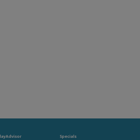
layAdvisor
Specials