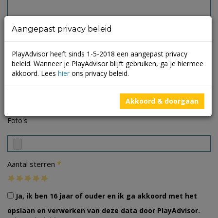
Aangepast privacy beleid
PlayAdvisor heeft sinds 1-5-2018 een aangepast privacy
beleid. Wanneer je PlayAdvisor blijft gebruiken, ga je hiermee
akkoord. Lees
hier
ons privacy beleid.
Akkoord & doorgaan
Foto's
*
Aantal sterren
Ja, ik ben 16 jaar of ouder en ik ga akkoord met het
opslaan en verwerken van deze data door PlayAdvisor.