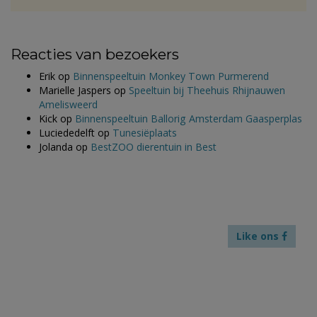
Reacties van bezoekers
Erik
op
Binnenspeeltuin Monkey Town Purmerend
Marielle Jaspers
op
Speeltuin bij Theehuis Rhijnauwen
Amelisweerd
Kick
op
Binnenspeeltuin Ballorig Amsterdam Gaasperplas
Luciededelft
op
Tunesiëplaats
Jolanda
op
BestZOO dierentuin in Best
Like ons