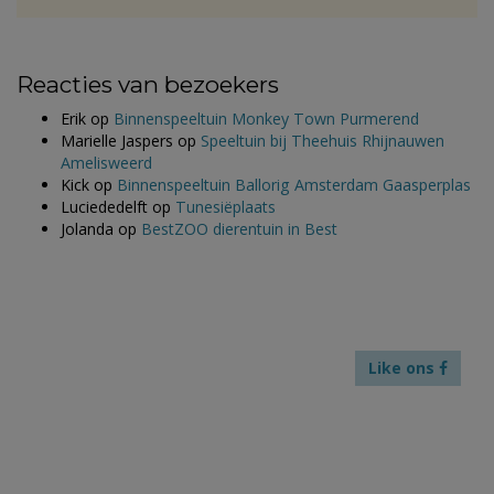
Reacties van bezoekers
Erik
op
Binnenspeeltuin Monkey Town Purmerend
Marielle Jaspers
op
Speeltuin bij Theehuis Rhijnauwen
Amelisweerd
Kick
op
Binnenspeeltuin Ballorig Amsterdam Gaasperplas
Luciededelft
op
Tunesiëplaats
Jolanda
op
BestZOO dierentuin in Best
Like ons