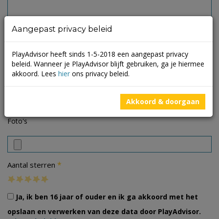
Aangepast privacy beleid
PlayAdvisor heeft sinds 1-5-2018 een aangepast privacy
beleid. Wanneer je PlayAdvisor blijft gebruiken, ga je hiermee
akkoord. Lees
hier
ons privacy beleid.
Akkoord & doorgaan
Foto's
*
Aantal sterren
Ja, ik ben 16 jaar of ouder en ik ga akkoord met het
opslaan en verwerken van deze data door PlayAdvisor.