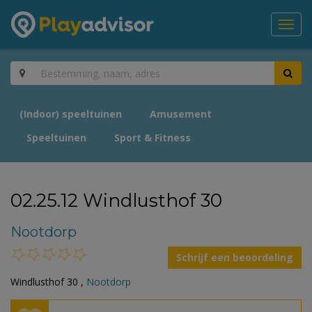
Toggl
navig
(Indoor) speeltuinen
Amusement
Speeltuinen
Sport & Fitness
02.25.12 Windlusthof 30
Nootdorp
Schrijf een beoordeling
Windlusthof 30 ,
Nootdorp