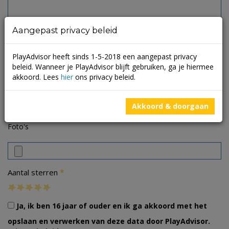
Aangepast privacy beleid
PlayAdvisor heeft sinds 1-5-2018 een aangepast privacy
beleid. Wanneer je PlayAdvisor blijft gebruiken, ga je hiermee
akkoord. Lees
hier
ons privacy beleid.
Akkoord & doorgaan
Foto's
*
Aantal sterren
Ja, ik ben 16 jaar of ouder en ik ga akkoord met het
opslaan en verwerken van deze data door PlayAdvisor.