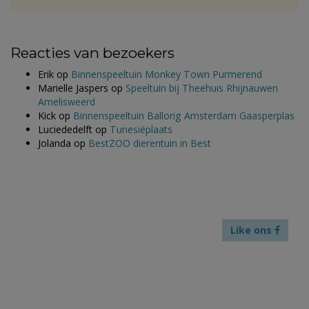
Reacties van bezoekers
Erik
op
Binnenspeeltuin Monkey Town Purmerend
Marielle Jaspers
op
Speeltuin bij Theehuis Rhijnauwen
Amelisweerd
Kick
op
Binnenspeeltuin Ballorig Amsterdam Gaasperplas
Luciededelft
op
Tunesiëplaats
Jolanda
op
BestZOO dierentuin in Best
Like ons