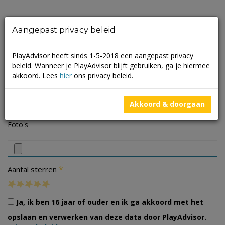
Aangepast privacy beleid
PlayAdvisor heeft sinds 1-5-2018 een aangepast privacy
beleid. Wanneer je PlayAdvisor blijft gebruiken, ga je hiermee
akkoord. Lees
hier
ons privacy beleid.
Akkoord & doorgaan
Foto's
*
Aantal sterren
Ja, ik ben 16 jaar of ouder en ik ga akkoord met het
opslaan en verwerken van deze data door PlayAdvisor.