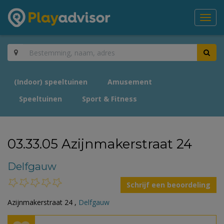
Toggl
navig
(Indoor) speeltuinen
Amusement
Speeltuinen
Sport & Fitness
03.33.05 Azijnmakerstraat 24
Delfgauw
Schrijf een beoordeling
Azijnmakerstraat 24 ,
Delfgauw