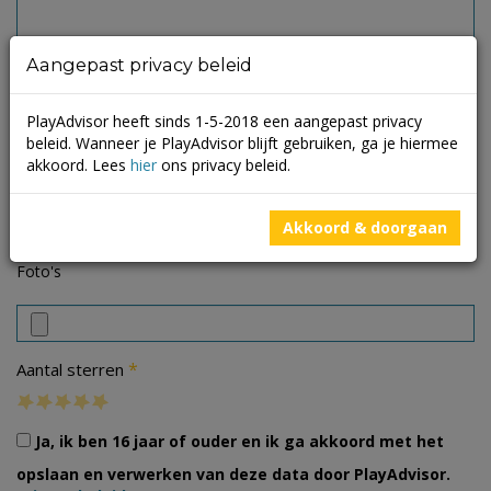
Aangepast privacy beleid
PlayAdvisor heeft sinds 1-5-2018 een aangepast privacy
beleid. Wanneer je PlayAdvisor blijft gebruiken, ga je hiermee
akkoord. Lees
hier
ons privacy beleid.
Akkoord & doorgaan
Foto's
*
Aantal sterren
Ja, ik ben 16 jaar of ouder en ik ga akkoord met het
opslaan en verwerken van deze data door PlayAdvisor.