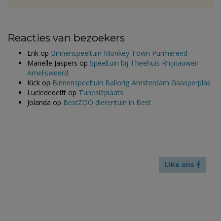
Reacties van bezoekers
Erik
op
Binnenspeeltuin Monkey Town Purmerend
Marielle Jaspers
op
Speeltuin bij Theehuis Rhijnauwen
Amelisweerd
Kick
op
Binnenspeeltuin Ballorig Amsterdam Gaasperplas
Luciededelft
op
Tunesiëplaats
Jolanda
op
BestZOO dierentuin in Best
Like ons