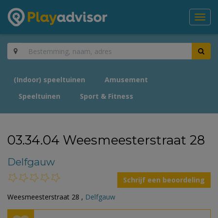
Toggl
navig
(Indoor) speeltuinen
Amusement
Speeltuinen
Sport & Fitness
03.34.04 Weesmeesterstraat 28
Delfgauw
Schrijf een beoordeling
Weesmeesterstraat 28 ,
Delfgauw