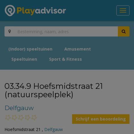
Toggl
navig
(Indoor) speeltuinen
Amusement
Speeltuinen
Sport & Fitness
03.34.9 Hoefsmidstraat 21
(natuurspeelplek)
Delfgauw
Schrijf een beoordeling
Hoefsmidstraat 21 ,
Delfgauw