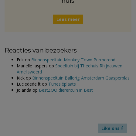
huis
Lees meer
Reacties van bezoekers
Erik
op
Binnenspeeltuin Monkey Town Purmerend
Marielle Jaspers
op
Speeltuin bij Theehuis Rhijnauwen
Amelisweerd
Kick
op
Binnenspeeltuin Ballorig Amsterdam Gaasperplas
Luciededelft
op
Tunesiëplaats
Jolanda
op
BestZOO dierentuin in Best
Like ons