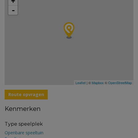
+
-
Leaflet
| ©
Mapbox
©
OpenStreetMap
Route opvragen
Kenmerken
Type speelplek
Openbare speeltuin