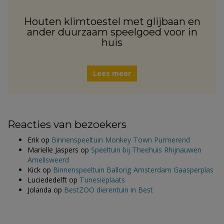
Houten klimtoestel met glijbaan en
ander duurzaam speelgoed voor in
huis
Lees meer
Reacties van bezoekers
Erik
op
Binnenspeeltuin Monkey Town Purmerend
Marielle Jaspers
op
Speeltuin bij Theehuis Rhijnauwen
Amelisweerd
Kick
op
Binnenspeeltuin Ballorig Amsterdam Gaasperplas
Luciededelft
op
Tunesiëplaats
Jolanda
op
BestZOO dierentuin in Best