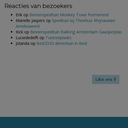
Reacties van bezoekers
Erik
op
Binnenspeeltuin Monkey Town Purmerend
Marielle Jaspers
op
Speeltuin bij Theehuis Rhijnauwen
Amelisweerd
Kick
op
Binnenspeeltuin Ballorig Amsterdam Gaasperplas
Luciededelft
op
Tunesiëplaats
Jolanda
op
BestZOO dierentuin in Best
Like ons