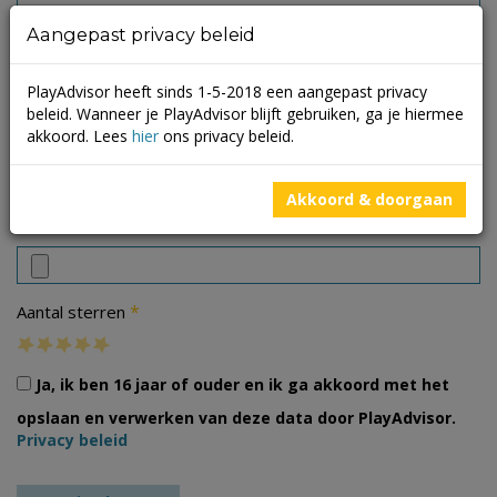
Aangepast privacy beleid
PlayAdvisor heeft sinds 1-5-2018 een aangepast privacy
beleid. Wanneer je PlayAdvisor blijft gebruiken, ga je hiermee
akkoord. Lees
hier
ons privacy beleid.
Akkoord & doorgaan
Foto's
*
Aantal sterren
Ja, ik ben 16 jaar of ouder en ik ga akkoord met het
opslaan en verwerken van deze data door PlayAdvisor.
Privacy beleid