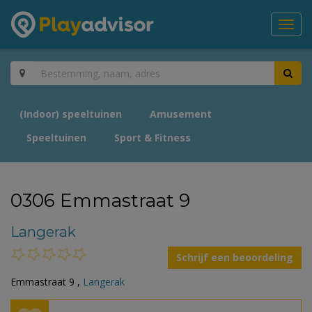
Toggl
navig
(Indoor) speeltuinen
Amusement
Speeltuinen
Sport & Fitness
0306 Emmastraat 9
Langerak
Schrijf een beoordeling
Emmastraat 9 ,
Langerak