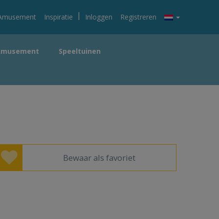
|
Amusement
Inspiratie
Inloggen
Registreren
Amusement
Speeltuinen
Bewaar als favoriet