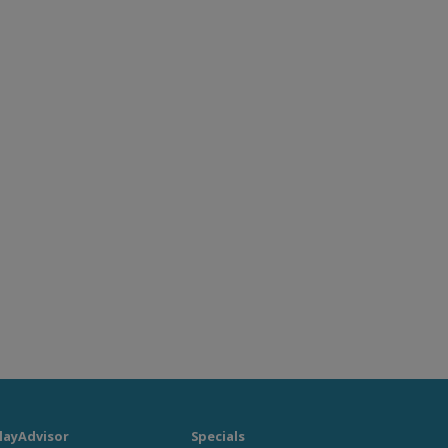
layAdvisor
Specials