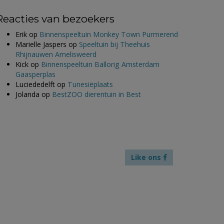
Reacties van bezoekers
Erik
op
Binnenspeeltuin Monkey Town Purmerend
Marielle Jaspers
op
Speeltuin bij Theehuis
Rhijnauwen Amelisweerd
Kick
op
Binnenspeeltuin Ballorig Amsterdam
Gaasperplas
Luciededelft
op
Tunesiëplaats
Jolanda
op
BestZOO dierentuin in Best
Like ons