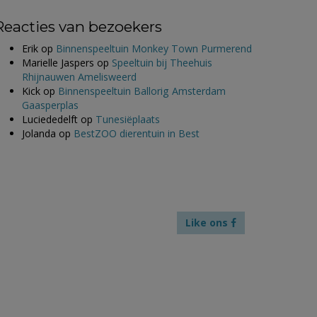
Reacties van bezoekers
Erik
op
Binnenspeeltuin Monkey Town Purmerend
Marielle Jaspers
op
Speeltuin bij Theehuis
Rhijnauwen Amelisweerd
Kick
op
Binnenspeeltuin Ballorig Amsterdam
Gaasperplas
Luciededelft
op
Tunesiëplaats
Jolanda
op
BestZOO dierentuin in Best
Like ons