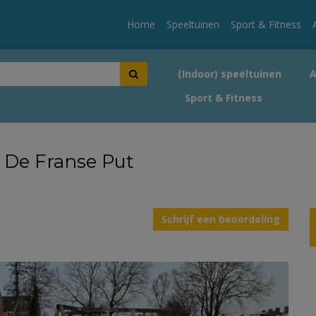
Home
Speeltuinen
Sport & Fitness
(Indoor) speeltuinen
Sport & Fitness
V. De Franse Put
Schrijf een beoordeling