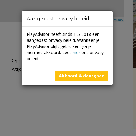
Aangepast privacy beleid
Leaflet
| ©
Mapbox
©
OpenStreetMap
PlayAdvisor heeft sinds 1-5-2018 een
aangepast privacy beleid. Wanneer je
PlayAdvisor blijft gebruiken, ga je
hiermee akkoord. Lees
hier
ons privacy
beleid.
Openingstijden
Altijd open
Akkoord & doorgaan