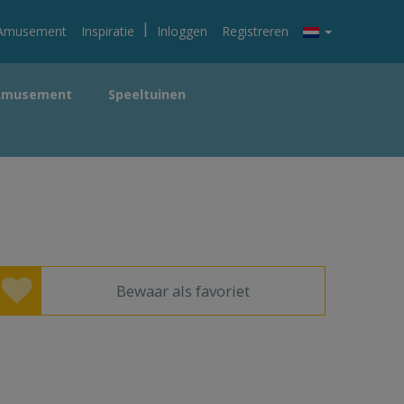
|
Amusement
Inspiratie
Inloggen
Registreren
Amusement
Speeltuinen
Bewaar als favoriet