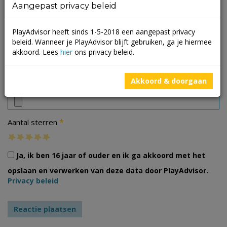
Aangepast privacy beleid
PlayAdvisor heeft sinds 1-5-2018 een aangepast privacy
beleid. Wanneer je PlayAdvisor blijft gebruiken, ga je hiermee
akkoord. Lees
hier
ons privacy beleid.
Foto's
Akkoord & doorgaan
*
Aantal sterren
Ja, ik ben 16 jaar of ouder en ik ga akkoord met het
opslaan en verwerken van deze data door PlayAdvisor.
Privacy beleid