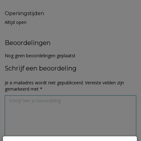
Openingstijden
Altijd open
Beoordelingen
Nog geen beoordelingen geplaatst
Schrijf een beoordeling
Je e-mailadres wordt niet gepubliceerd.
Vereiste velden zijn
gemarkeerd met
*