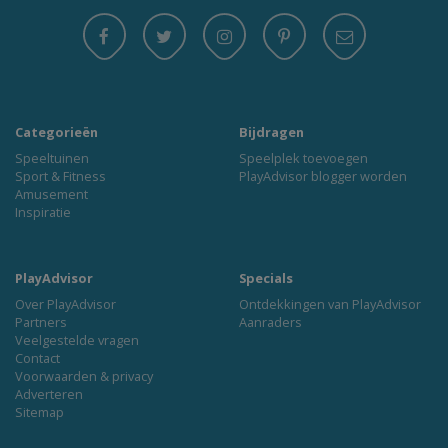
Categorieën
Bijdragen
Speeltuinen
Speelplek toevoegen
Sport & Fitness
PlayAdvisor blogger worden
Amusement
Inspiratie
PlayAdvisor
Specials
Over PlayAdvisor
Ontdekkingen van PlayAdvisor
Partners
Aanraders
Veelgestelde vragen
Contact
Voorwaarden & privacy
Adverteren
Sitemap