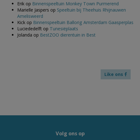
Erik
op
Binnenspeeltuin Monkey Town Purmerend
Marielle Jaspers
op
Speeltuin bij Theehuis Rhijnauwen
Amelisweerd
Kick
op
Binnenspeeltuin Ballorig Amsterdam Gaasperplas
Luciededelft
op
Tunesiëplaats
Jolanda
op
BestZOO dierentuin in Best
Like ons
Volg ons op