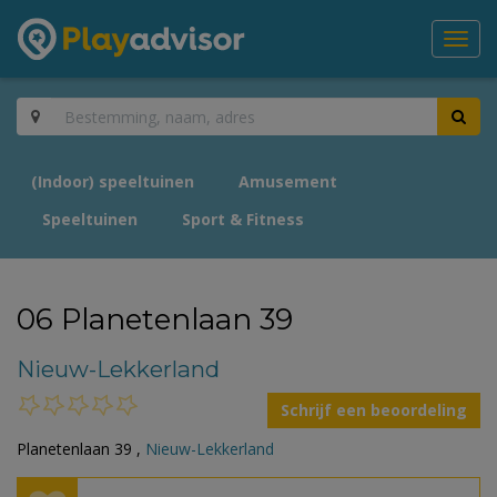
Toggl
navig
(Indoor) speeltuinen
Amusement
Speeltuinen
Sport & Fitness
06 Planetenlaan 39
Nieuw-Lekkerland
Schrijf een beoordeling
Planetenlaan 39 ,
Nieuw-Lekkerland