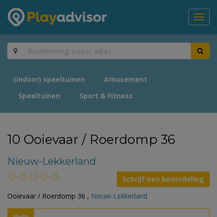
Toggl
navig
(Indoor) speeltuinen
Amusement
Speeltuinen
Sport & Fitness
10 Ooievaar / Roerdomp 36
Nieuw-Lekkerland
Schrijf een beoordeling
Ooievaar / Roerdomp 36 ,
Nieuw-Lekkerland