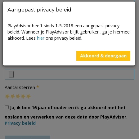
Aangepast privacy beleid
PlayAdvisor heeft sinds 1-5-2018 een aangepast privacy
beleid. Wanneer je PlayAdvisor blijft gebruiken, ga je hiermee
akkoord. Lees
hier
ons privacy beleid.
Akkoord & doorgaan
Foto's
*
Aantal sterren
Ja, ik ben 16 jaar of ouder en ik ga akkoord met het
opslaan en verwerken van deze data door PlayAdvisor.
Privacy beleid