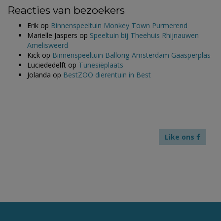
Reacties van bezoekers
Erik
op
Binnenspeeltuin Monkey Town Purmerend
Marielle Jaspers
op
Speeltuin bij Theehuis Rhijnauwen
Amelisweerd
Kick
op
Binnenspeeltuin Ballorig Amsterdam Gaasperplas
Luciededelft
op
Tunesiëplaats
Jolanda
op
BestZOO dierentuin in Best
Like ons