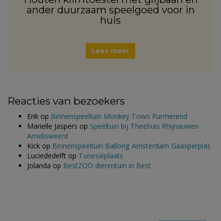
ander duurzaam speelgoed voor in
huis
Lees meer
Reacties van bezoekers
Erik
op
Binnenspeeltuin Monkey Town Purmerend
Marielle Jaspers
op
Speeltuin bij Theehuis Rhijnauwen
Amelisweerd
Kick
op
Binnenspeeltuin Ballorig Amsterdam Gaasperplas
Luciededelft
op
Tunesiëplaats
Jolanda
op
BestZOO dierentuin in Best