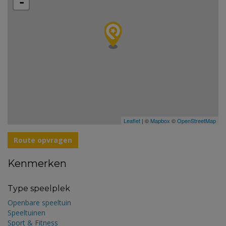
-
Leaflet
| ©
Mapbox
©
OpenStreetMap
Route opvragen
Kenmerken
Type speelplek
Openbare speeltuin
Speeltuinen
Sport & Fitness