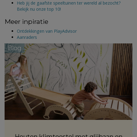
Heb jij de gaafste speeltuinen ter wereld al bezocht?
Bekijk nu onze top 10!
Meer inpiratie
Ontdekkingen van PlayAdvisor
Aanraders
Blog
Houten klimtoestel met glijbaan en